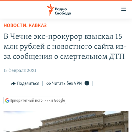
Ссылки
для
упрощенного
НОВОСТИ. КАВКАЗ
ПРОГРАММЫ
доступа
В Чечне экс-прокурор взыскал 15
ПОДКАСТЫ
Вернуться
млн рублей с новостного сайта из-
к
АВТОРСКИЕ ПРОЕКТЫ
за сообщения о смертельном ДТП
основному
ЦИТАТЫ СВОБОДЫ
содержанию
15 февраля 2021
Вернутся
МНЕНИЯ
к
Поделиться
Читать без VPN
КУЛЬТУРА
главной
навигации
IDEL.РЕАЛИИ
Приоритетный источник в Google
Вернутся
КАВКАЗ.РЕАЛИИ
к
СЕВЕР.РЕАЛИИ
поиску
СИБИРЬ.РЕАЛИИ