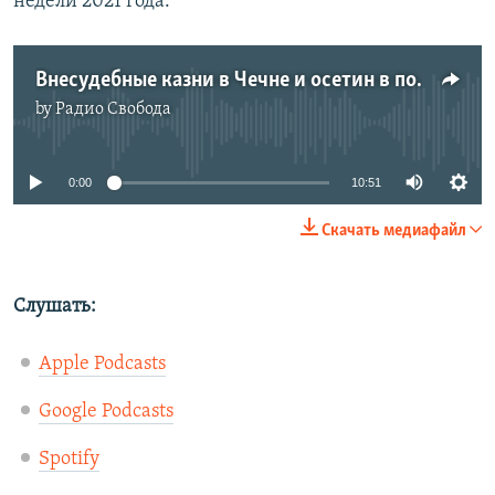
недели 2021 года.
Внесудебные казни в Чечне и осетин в полуфинале Australian Open | КАВКАЗ.ПОДКАСТ | 19.02.2021
by
Радио Свобода
No media source currently available
0:00
10:51
Скачать медиафайл
Слушать:
Apple Podcasts
Google Podcasts
Spotify