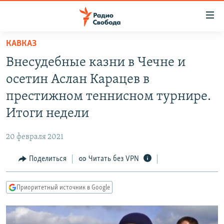
Ссылки
для
упрощенного
КАВКАЗ
ПРОГРАММЫ
доступа
Внесудебные казни в Чечне и
ПОДКАСТЫ
Вернуться
осетин Аслан Карацев в
к
АВТОРСКИЕ ПРОЕКТЫ
престижном теннисном турнире.
основному
ЦИТАТЫ СВОБОДЫ
содержанию
Итоги недели
Вернутся
МНЕНИЯ
к
20 февраля 2021
КУЛЬТУРА
главной
Поделиться
Читать без VPN
навигации
IDEL.РЕАЛИИ
Вернутся
КАВКАЗ.РЕАЛИИ
к
Приоритетный источник в Google
СЕВЕР.РЕАЛИИ
поиску
СИБИРЬ.РЕАЛИИ