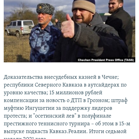
РАСПИСАНИЕ ВЕЩАНИЯ
ПОДПИШИТЕСЬ НА РАССЫЛКУ
СОЦИАЛЬНЫЕ СЕТИ
Все сайты РСЕ/РС
Доказательства внесудебных казней в Чечне;
республики Северного Кавказа в аутсайдерах по
уровню качества; 15 миллионов рублей
компенсации за новость о ДТП в Грозном; штраф
муфтию Ингушетии за поддержку лидеров
протеста; и "осетинский лев" в полуфинале
престижного теннисного турнира – об этом в 15-м
выпуске подкаста Кавказ.Реалии. Итоги седьмой