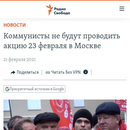
Ссылки
для
упрощенного
НОВОСТИ
ПРОГРАММЫ
доступа
Коммунисты не будут проводить
ПОДКАСТЫ
Вернуться
акцию 23 февраля в Москве
к
АВТОРСКИЕ ПРОЕКТЫ
основному
21 февраля 2021
ЦИТАТЫ СВОБОДЫ
содержанию
Вернутся
МНЕНИЯ
Поделиться
Читать без VPN
к
КУЛЬТУРА
главной
Приоритетный источник в Google
навигации
IDEL.РЕАЛИИ
Вернутся
КАВКАЗ.РЕАЛИИ
к
СЕВЕР.РЕАЛИИ
поиску
СИБИРЬ.РЕАЛИИ