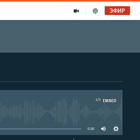
ЭФИР
EMBED
able
5:00