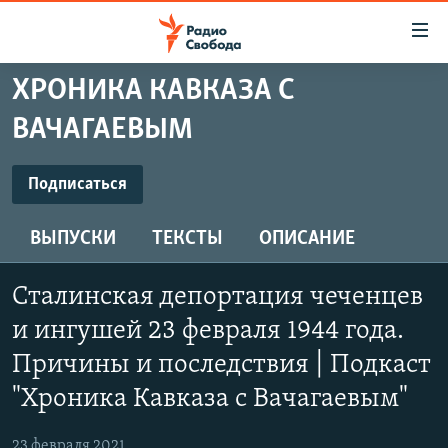
Ссылки
для
упрощенного
ХРОНИКА КАВКАЗА С
ПРОГРАММЫ
доступа
ВАЧАГАЕВЫМ
ПОДКАСТЫ
Вернуться
к
ПОДПИСАТЬСЯ
АВТОРСКИЕ ПРОЕКТЫ
Подписаться
основному
ЦИТАТЫ СВОБОДЫ
содержанию
ВЫПУСКИ
ТЕКСТЫ
ОПИСАНИЕ
Spotify
Вернутся
МНЕНИЯ
к
КУЛЬТУРА
Сталинская депортация чеченцев
главной
CastBox
навигации
IDEL.РЕАЛИИ
и ингушей 23 февраля 1944 года.
Вернутся
КАВКАЗ.РЕАЛИИ
Причины и последствия | Подкаст
Podcast Addict
к
СЕВЕР.РЕАЛИИ
"Хроника Кавказа с Вачагаевым"
поиску
YouTube
СИБИРЬ.РЕАЛИИ
23 февраля 2021