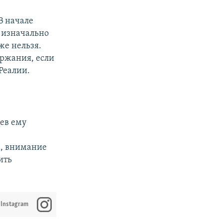
 В начале
и изначально
же нельзя.
ержания, если
Реалии.
оев ему
а, внимание
ить
 Instagram