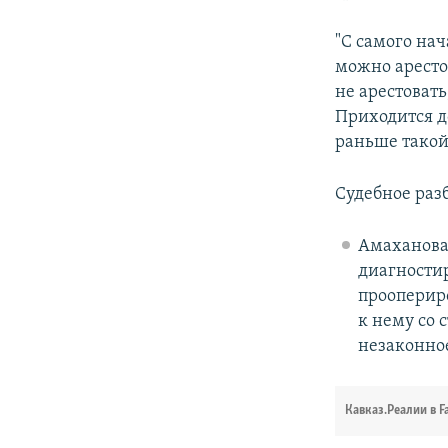
"С самого нач
можно арестов
не арестовать
Приходится д
раньше такой
Судебное разб
Амаханов
диагностир
прооперир
к нему со 
незаконное
Кавказ.Реалии в F