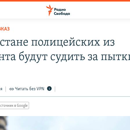
ВКАЗ
естане полицейских из
нта будут судить за пытк
1
ся
Читать без VPN
сточник в Google