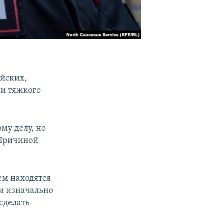
ейских,
и тяжкого
му делу, но
 Причиной
ем находятся
ли изначально
сделать