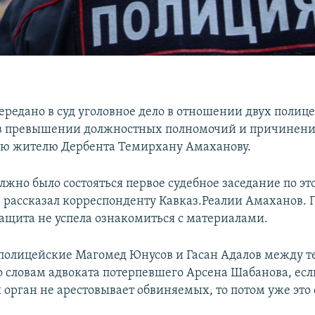
ередано в суд уголовное дело в отношении двух полиц
в превышении должностных полномочий и причинени
ью жителю Дербента Темирхану Амаханову.
лжно было состояться первое судебное заседание по это
, рассказал корреспонденту Кавказ.Реалии Амаханов.
 защита не успела ознакомиться с материалами.
олицейские Магомед Юнусов и Гасан Адалов между т
По словам адвоката потерпевшего Арсена Шабанова, ес
 орган не арестовывает обвиняемых, то потом уже это 