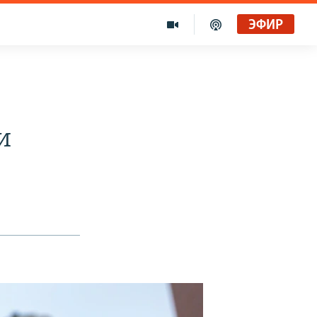
ЭФИР
и