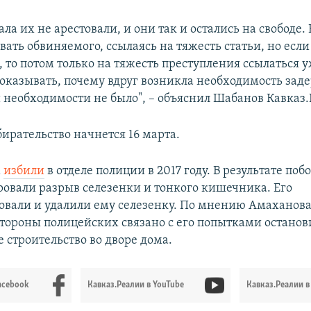
ала их не арестовали, и они так и остались на свободе.
ать обвиняемого, ссылаясь на тяжесть статьи, но есл
, то потом только на тяжесть преступления ссылаться у
оказывать, почему вдруг возникла необходимость зад
 необходимости не было", – объяснил Шабанов Кавказ.
ирательство начнется 16 марта.
а
избили
в отделе полиции в 2017 году. В результате поб
овали разрыв селезенки и тонкого кишечника. Его
овали и удалили ему селезенку. По мнению Амаханов
стороны полицейских связано с его попытками останов
 строительство во дворе дома.
acebook
Кавказ.Реалии в YouTube
Кавказ.Реалии в