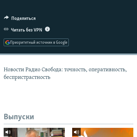
РАСПИСАНИЕ ВЕЩАНИЯ
ПОДПИШИТЕСЬ НА РАССЫЛКУ
Поделиться
Читать без VPN
СОЦИАЛЬНЫЕ СЕТИ
Приоритетный источник в Google
Новости Радио Свобода: точность, оперативность,
Все сайты РСЕ/РС
беспристрастность
Выпуски