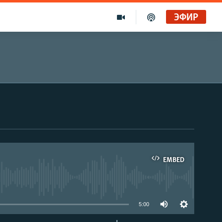
ЭФИР
EMBED
able
5:00