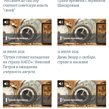
"Россияне до сих пор
Грани времени с Мумином
считают советскую власть
Шакировым
"своей"
18 ИЮЛЯ 2026
11 ИЮЛЯ 2026
"Путин готовит нападение
Дима Зицер о свободе,
на страну НАТО»: Николай
страхе и насилии
Петров в ожидании
«чёрного» августа