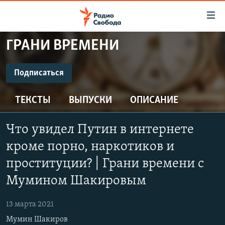
Ссылки
для
упрощенного
ГРАНИ ВРЕМЕНИ
ПРОГРАММЫ
доступа
ПОДКАСТЫ
Подписаться
Вернуться
к
ПОДПИСАТЬСЯ
АВТОРСКИЕ ПРОЕКТЫ
основному
ТЕКСТЫ
ВЫПУСКИ
ОПИСАНИЕ
ЦИТАТЫ СВОБОДЫ
содержанию
Spotify
Вернутся
МНЕНИЯ
Что увидел Путин в интернете
к
КУЛЬТУРА
кроме порно, наркотиков и
главной
CastBox
навигации
IDEL.РЕАЛИИ
проституции? | Грани времени с
Вернутся
Мумином Шакировым
КАВКАЗ.РЕАЛИИ
Подписаться
к
СЕВЕР.РЕАЛИИ
поиску
13 марта 2021
СИБИРЬ.РЕАЛИИ
Мумин Шакиров