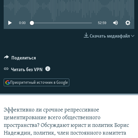
РАСПИСАНИЕ ВЕЩАНИЯ
No media source currently available
ПОДПИШИТЕСЬ НА РАССЫЛКУ
0:00
52:59
СОЦИАЛЬНЫЕ СЕТИ
Скачать медиафайл
Поделиться
Читать без VPN
Все сайты РСЕ/РС
Приоритетный источник в Google
Эффективно ли срочное репрессивное
цементирование всего общественного
пространства? Обсуждают юрист и политик Борис
Надеждин, политик, член постоянного комитета