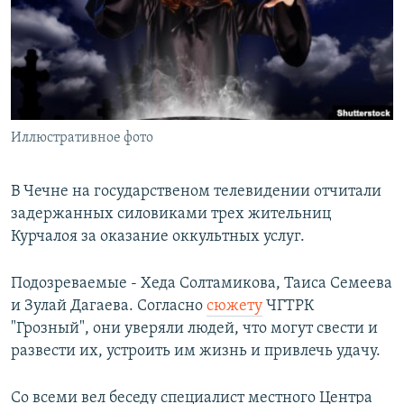
РАСПИСАНИЕ ВЕЩАНИЯ
ПОДПИШИТЕСЬ НА РАССЫЛКУ
СОЦИАЛЬНЫЕ СЕТИ
Иллюстративное фото
В Чечне на государственом телевидении отчитали
задержанных силовиками трех жительниц
Все сайты РСЕ/РС
Курчалоя за оказание оккультных услуг.
Подозреваемые - Хеда Солтамикова, Таиса Семеева
и Зулай Дагаева. Согласно
сюжету
ЧГТРК
"Грозный", они уверяли людей, что могут свести и
развести их, устроить им жизнь и привлечь удачу.
Со всеми вел беседу специалист местного Центра