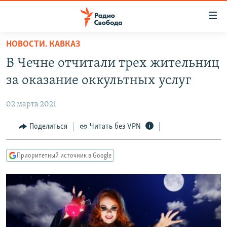
Ссылки
для
упрощенного
НОВОСТИ. КАВКАЗ
ПРОГРАММЫ
доступа
В Чечне отчитали трех жительниц
ПОДКАСТЫ
Вернуться
за оказание оккультных услуг
к
АВТОРСКИЕ ПРОЕКТЫ
основному
02 марта 2021
ЦИТАТЫ СВОБОДЫ
содержанию
Вернутся
МНЕНИЯ
Поделиться
Читать без VPN
к
КУЛЬТУРА
главной
Приоритетный источник в Google
навигации
IDEL.РЕАЛИИ
Вернутся
КАВКАЗ.РЕАЛИИ
к
СЕВЕР.РЕАЛИИ
поиску
СИБИРЬ.РЕАЛИИ