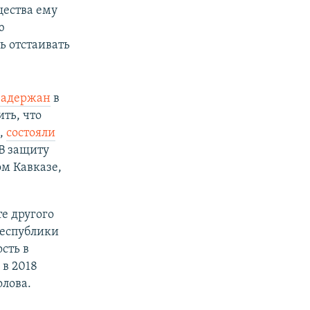
щества ему
ю
ь отстаивать
задержан
в
ть, что
,
состояли
В защиту
м Кавказе,
е другого
республики
сть в
в 2018
олова.