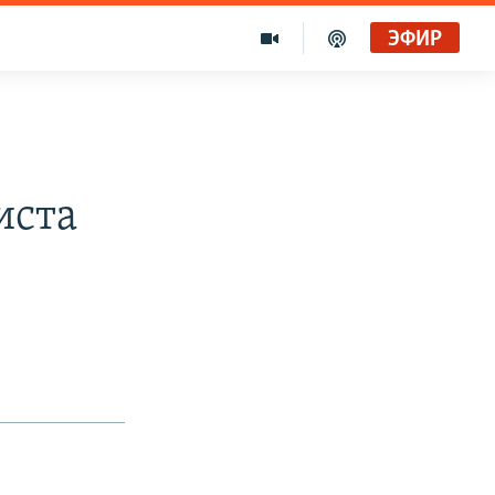
ЭФИР
иста