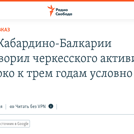
ВКАЗ
 Кабардино-Балкарии
ворил черкесского актив
око к трем годам условно
ся
Читать без VPN
сточник в Google