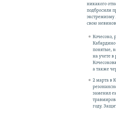
никакого отн
подбросили п
экстремизму 
свою невинов
Кочесоко, 
Кабардино-
понятые, к
на учете в
Кочесоков
а также че
2 марта в 
резонансно
заменил ем
травмиров
году. Защи