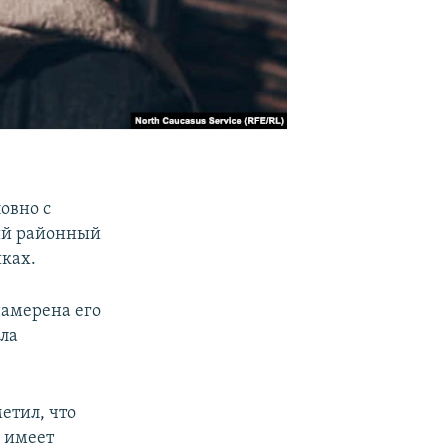
овно с
ий районный
иках.
намерена его
ила
етил, что
е имеет