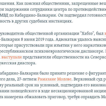
ошения. Как пояснил общественник, запрещенные ве
ри задержании сотрудники центра по противодействи
МВД по Кабардино-Балкарии. Он подтвердил готовност
ность в других судебных инстанциях.
руководитель общественной организации "Хабзэ", был
Балкарии 8 июня 2019 года. Адвокатам удалось выясни
оторые присутствовали при изъятии у него наркотиков
 республиканском психоневрологическом диспансере. 
а
выступали
представители общественности на Северно
ркесская диаспора.
Кабардино-Балкарии было принято решение о фигурант
го дела, 27-летнем
Рамазане Молове
. Верховный суд 
у реальный срок на условный, подтвердив его виновно
ании полицейского в ходе несакционированной акции 
та намерена обжаловать приговор, требуя оправдать М