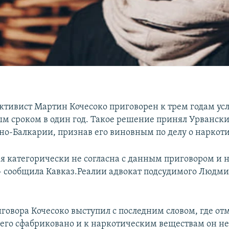
ктивист Мартин Кочесоко приговорен к трем годам усл
м сроком в один год. Такое решение принял Урванск
ино-Балкарии, признав его виновным по делу о наркот
, я категорически не согласна с данным приговором и 
 - сообщила Кавказ.Реалии адвокат подсудимого Людм
говора Кочесоко выступил с последним словом, где отм
него сфабриковано и к наркотическим веществам он н