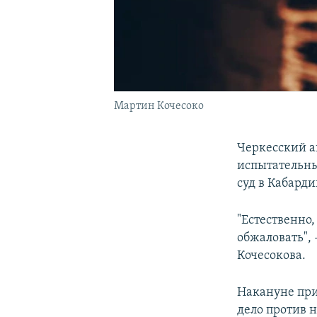
Мартин Кочесоко
Черкесский а
испытательны
суд в Кабард
"Естественно
обжаловать",
Кочесокова.
Накануне при
дело против 