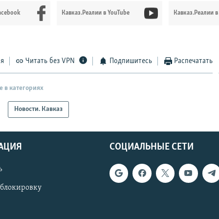
acebook
Кавказ.Реалии в YouTube
Кавказ.Реалии в
ся
Читать без VPN
Подпишитесь
Распечатать
е в категориях
Новости. Кавказ
АЦИЯ
СОЦИАЛЬНЫЕ СЕТИ
ь
 блокировку