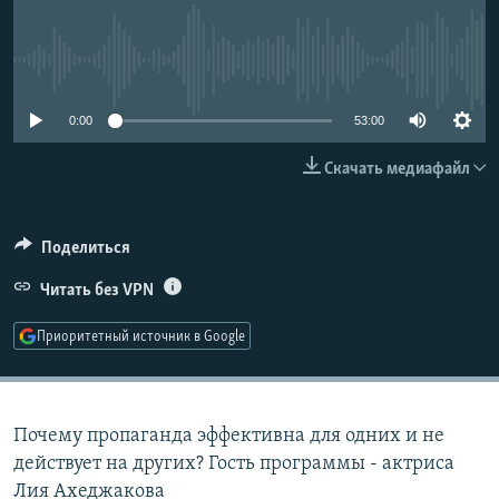
РАСПИСАНИЕ ВЕЩАНИЯ
ПОДПИШИТЕСЬ НА РАССЫЛКУ
No media source currently available
СОЦИАЛЬНЫЕ СЕТИ
0:00
53:00
Скачать медиафайл
Поделиться
Все сайты РСЕ/РС
Читать без VPN
Приоритетный источник в Google
Почему пропаганда эффективна для одних и не
действует на других? Гость программы - актриса
Лия Ахеджакова