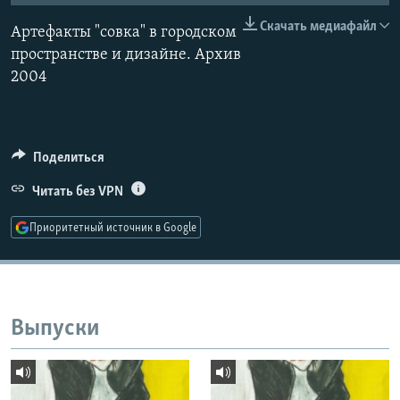
РАСПИСАНИЕ ВЕЩАНИЯ
Скачать медиафайл
Артефакты "совка" в городском
ПОДПИШИТЕСЬ НА РАССЫЛКУ
пространстве и дизайне. Архив
2004
СОЦИАЛЬНЫЕ СЕТИ
Поделиться
Читать без VPN
Все сайты РСЕ/РС
Приоритетный источник в Google
Выпуски