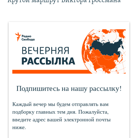
Крутой маршрут Виктора Гроссмана