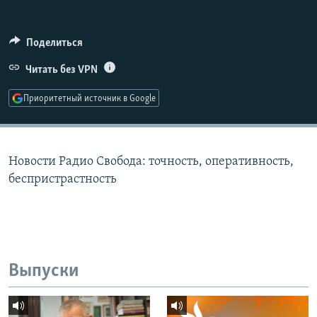
РАСПИСАНИЕ ВЕЩАНИЯ
ПОДПИШИТЕСЬ НА РАССЫЛКУ
Поделиться
Читать без VPN
СОЦИАЛЬНЫЕ СЕТИ
Приоритетный источник в Google
Новости Радио Свобода: точность, оперативность,
Все сайты РСЕ/РС
беспристрастность
Выпуски