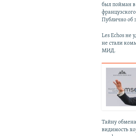
был пойман в
французского
Публично об 
Les Echos не
не стали ком
МИД.
Тайну обмена
видимость х