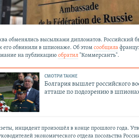
ва обменялись высылками дипломатов. Российский б
ак его обвинили в шпионаже. Об этом
сообщила
француз
нимание на публикацию
обратил
"Коммерсантъ".
СМОТРИ ТАКЖЕ
Болгария вышлет российского во
атташе по подозрению в шпиона
зеты, инцидент произошёл в конце прошлого года. Ут
руководителей экономического отдела посольства Росс