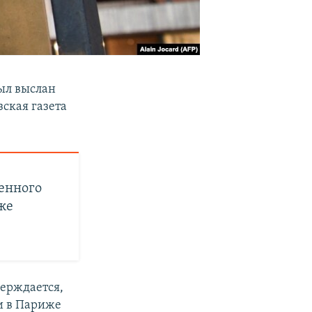
ыл выслан
ская газета
енного
же
верждается,
ии в Париже