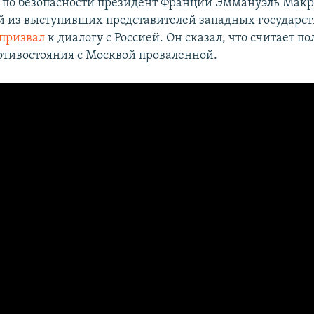
по безопасности президент Франции Эммануэль Мак
 из выступивших представителей западных государст
призвал
к диалогу с Россией. Он сказал, что считает п
отивостояния с Москвой проваленной.