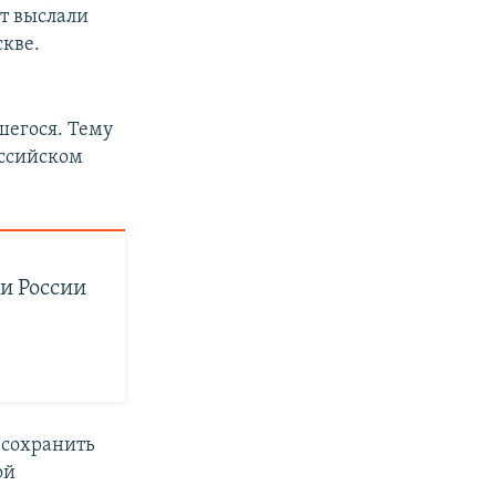
т выслали
скве.
шегося. Тему
оссийском
и России
 сохранить
ой