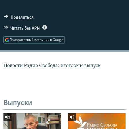
РАСПИСАНИЕ ВЕЩАНИЯ
ПОДПИШИТЕСЬ НА РАССЫЛКУ
Поделиться
Читать без VPN
СОЦИАЛЬНЫЕ СЕТИ
Приоритетный источник в Google
Новости Радио Свобода: итоговый выпуск
Все сайты РСЕ/РС
Выпуски