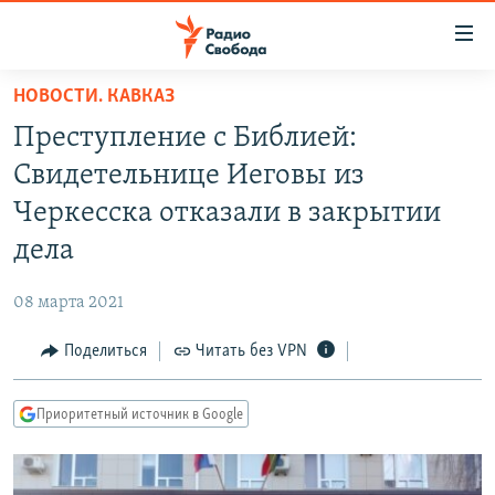
Ссылки
для
упрощенного
НОВОСТИ. КАВКАЗ
ПРОГРАММЫ
доступа
Преступление с Библией:
ПОДКАСТЫ
Вернуться
Свидетельнице Иеговы из
к
АВТОРСКИЕ ПРОЕКТЫ
Черкесска отказали в закрытии
основному
ЦИТАТЫ СВОБОДЫ
содержанию
дела
Вернутся
МНЕНИЯ
к
08 марта 2021
КУЛЬТУРА
главной
Поделиться
Читать без VPN
навигации
IDEL.РЕАЛИИ
Вернутся
КАВКАЗ.РЕАЛИИ
к
Приоритетный источник в Google
СЕВЕР.РЕАЛИИ
поиску
СИБИРЬ.РЕАЛИИ