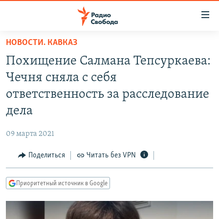
Ссылки
для
упрощенного
НОВОСТИ. КАВКАЗ
ПРОГРАММЫ
доступа
Похищение Салмана Тепсуркаева:
ПОДКАСТЫ
Вернуться
Чечня сняла с себя
к
АВТОРСКИЕ ПРОЕКТЫ
ответственность за расследование
основному
ЦИТАТЫ СВОБОДЫ
содержанию
дела
Вернутся
МНЕНИЯ
к
09 марта 2021
КУЛЬТУРА
главной
Поделиться
Читать без VPN
навигации
IDEL.РЕАЛИИ
Вернутся
КАВКАЗ.РЕАЛИИ
к
Приоритетный источник в Google
СЕВЕР.РЕАЛИИ
поиску
СИБИРЬ.РЕАЛИИ