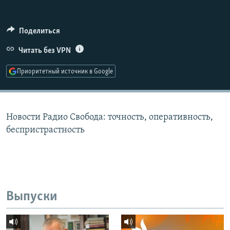
РАСПИСАНИЕ ВЕЩАНИЯ
ПОДПИШИТЕСЬ НА РАССЫЛКУ
Поделиться
Читать без VPN
СОЦИАЛЬНЫЕ СЕТИ
Приоритетный источник в Google
Новости Радио Свобода: точность, оперативность,
Все сайты РСЕ/РС
беспристрастность
Выпуски