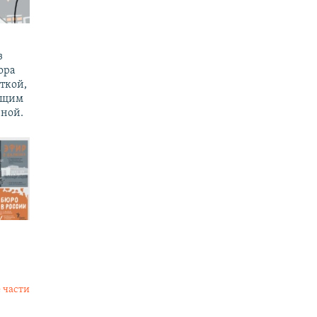
з
ора
ткой,
ущим
ной.
 части