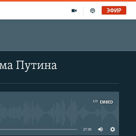
ЭФИР
има Путина
EMBED
able
27:30