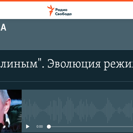
МА
талиным". Эволюция реж
No media source currently avail
0:00