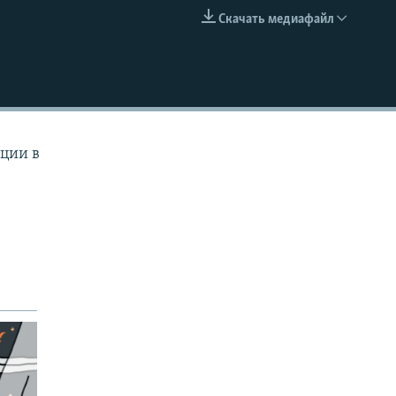
Скачать медиафайл
EMBED
ции в