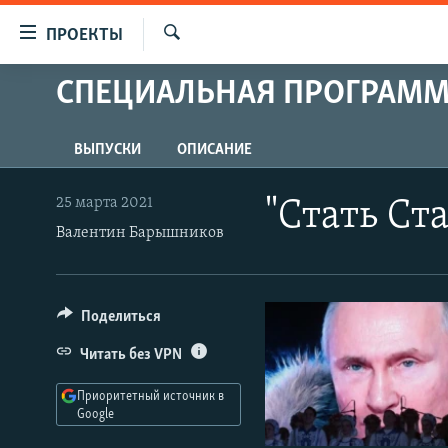
Ссылки
ПРОЕКТЫ
для
Искать
упрощенного
СПЕЦИАЛЬНАЯ ПРОГРАМ
ПРОГРАММЫ
доступа
ПОДКАСТЫ
Вернуться
ВЫПУСКИ
ОПИСАНИЕ
АВТОРСКИЕ ПРОЕКТЫ
к
основному
ЦИТАТЫ СВОБОДЫ
25 марта 2021
"Стать С
содержанию
Валентин Барышников
МНЕНИЯ
Вернутся
КУЛЬТУРА
к
главной
IDEL.РЕАЛИИ
Поделиться
навигации
КАВКАЗ.РЕАЛИИ
Вернутся
Читать без VPN
к
СЕВЕР.РЕАЛИИ
поиску
Приоритетный источник в
СИБИРЬ.РЕАЛИИ
Google