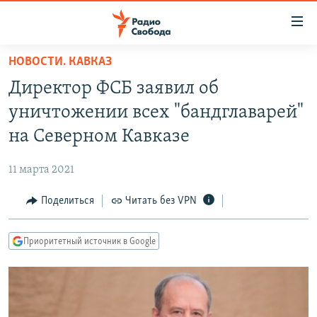
Ссылки
для
упрощенного
НОВОСТИ. КАВКАЗ
ПРОГРАММЫ
доступа
Директор ФСБ заявил об
ПОДКАСТЫ
Вернуться
уничтожении всех "бандглаварей"
к
АВТОРСКИЕ ПРОЕКТЫ
на Северном Кавказе
основному
ЦИТАТЫ СВОБОДЫ
содержанию
11 марта 2021
Вернутся
МНЕНИЯ
к
Поделиться
Читать без VPN
КУЛЬТУРА
главной
навигации
IDEL.РЕАЛИИ
Приоритетный источник в Google
Вернутся
КАВКАЗ.РЕАЛИИ
к
СЕВЕР.РЕАЛИИ
поиску
СИБИРЬ.РЕАЛИИ