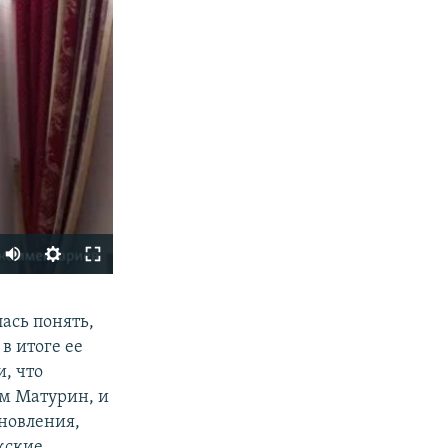
Auto
240p
SHARE
лась понять,
360p
в итоге ее
480p
, что
720p
ам Матурин, и
новления,
1080p
жские