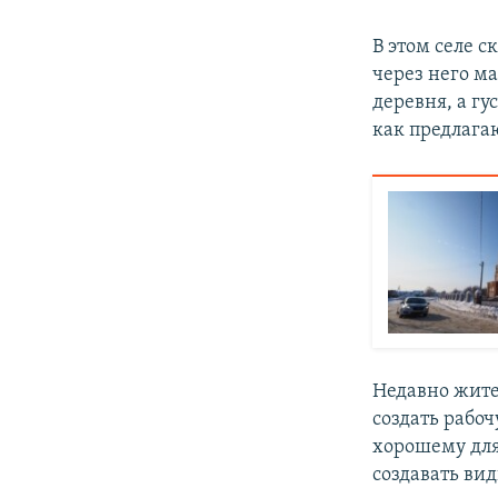
В этом селе 
через него м
деревня, а гу
как предлагаю
Недавно жите
создать рабо
хорошему для
создавать ви