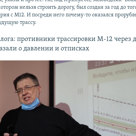
котором нельзя строить дорогу, был создан за год до тог
720p
1080p
рия с М12. И посреди него почему-то оказался прорубл
удущую трассу.
лога: противники трассировки М-12 через 
азали о давлении и отписках