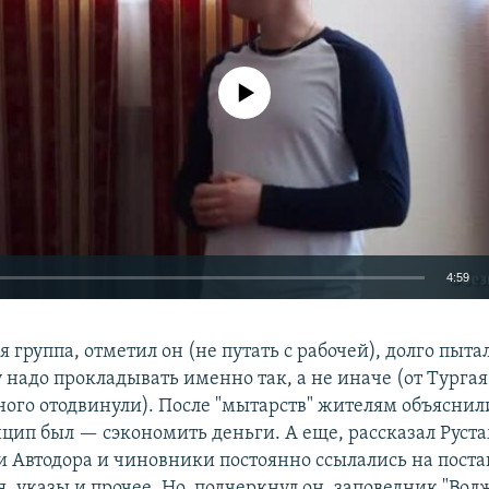
No media source currently available
4:59
EMBED
группа, отметил он (не путать с рабочей), долго пыта
 надо прокладывать именно так, а не иначе (от Тургая 
ного отодвинули). После "мытарств" жителям объяснили
цип был — сэкономить деньги. А еще, рассказал Руст
и Автодора и чиновники постоянно ссылались на поста
Auto
240p
360p
480p
, указы и прочее. Но, подчеркнул он, заповедник "Вол