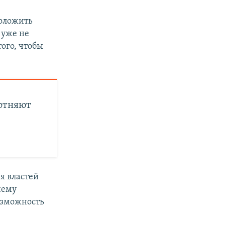
роложить
 уже не
ого, чтобы
лотняют
я властей
чему
озможность