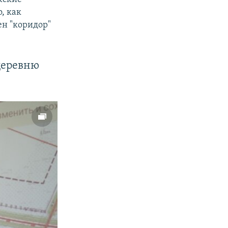
о, как
ен "коридор"
px
width
деревню