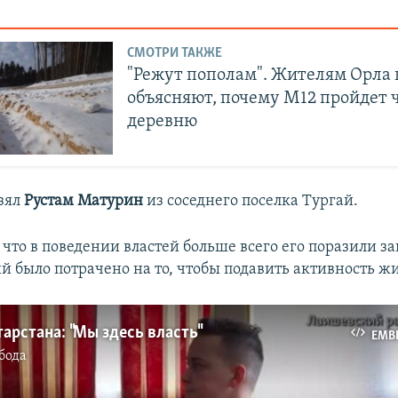
СМОТРИ ТАКЖЕ
"Режут пополам". Жителям Орла 
объясняют, почему М12 пройдет 
деревню
зял
Рустам Матурин
из соседнего поселка Тургай.
 что в поведении властей больше всего его поразили за
й было потрачено на то, чтобы подавить активность ж
арстана: "Мы здесь власть"
EMB
бода