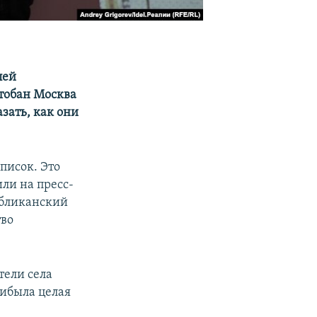
лей
втобан Москва
зать, как они
писок. Это
ли на пресс-
убликанский
тво
тели села
рибыла целая