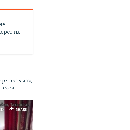
не
через их
крытость и то,
ителей.
ED
SHARE