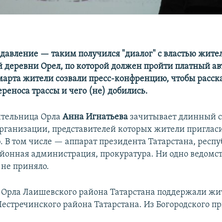
 давление — таким получился "диалог" с властью жите
й деревни Орел, по которой должен пройти платный а
 марта жители созвали пресс-конфренцию, чтобы расска
реноса трассы и чего (не) добились.
жительница Орла
Анна Игнатьева
зачитывает длинный с
организации, представителей которых жители пригласи
 В том числе — аппарат президента Татарстана, респ
йонная администрация, прокуратура. Ни одно ведомс
не приняло.
 Орла Лаишевского района Татарстана поддержали жи
Пестречинского района Татарстана. Из Богородского п