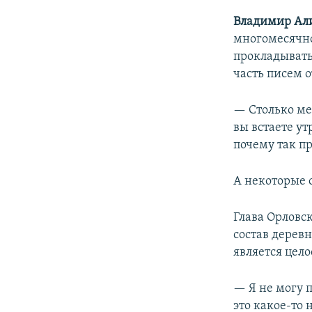
Владимир А
многомесячно
прокладывать
часть писем о
— Столько ме
вы встаете ут
почему так п
А некоторые 
Глава Орловск
состав деревн
является цел
— Я не могу 
это какое-то