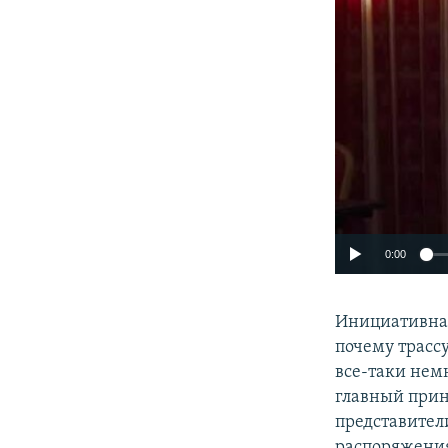
0:00
Инициативная 
почему трассу
все-таки нем
главный прин
представител
распоряжения