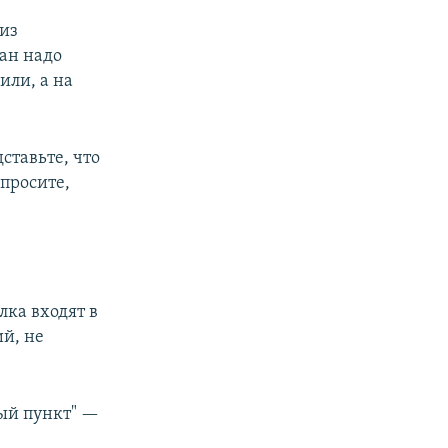
 из
ан надо
или, а на
ставьте, что
спросите,
лка входят в
ий, не
ный пункт" —