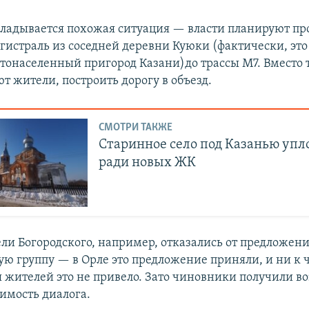
складывается похожая ситуация — власти планируют п
агистраль из соседней деревни Куюки (фактически, это
стонаселенный пригород Казани)до трассы М7. Вместо т
т жители, построить дорогу в объезд.
СМОТРИ ТАКЖЕ
Старинное село под Казанью уп
ради новых ЖК
ли Богородского, например, отказались от предложени
чую группу — в Орле это предложение приняли, и ни к 
 жителей это не привело. Зато чиновники получили в
димость диалога.