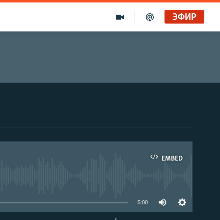
ЭФИР
EMBED
able
5:00