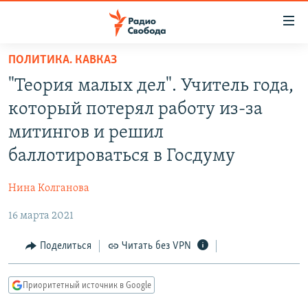
Ссылки
для
упрощенного
ПОЛИТИКА. КАВКАЗ
ПРОГРАММЫ
доступа
"Теория малых дел". Учитель года,
ПОДКАСТЫ
Вернуться
который потерял работу из-за
к
АВТОРСКИЕ ПРОЕКТЫ
митингов и решил
основному
ЦИТАТЫ СВОБОДЫ
содержанию
баллотироваться в Госдуму
Вернутся
МНЕНИЯ
к
Нина Колганова
КУЛЬТУРА
главной
16 марта 2021
навигации
IDEL.РЕАЛИИ
Вернутся
КАВКАЗ.РЕАЛИИ
Поделиться
Читать без VPN
к
СЕВЕР.РЕАЛИИ
поиску
Приоритетный источник в Google
СИБИРЬ.РЕАЛИИ