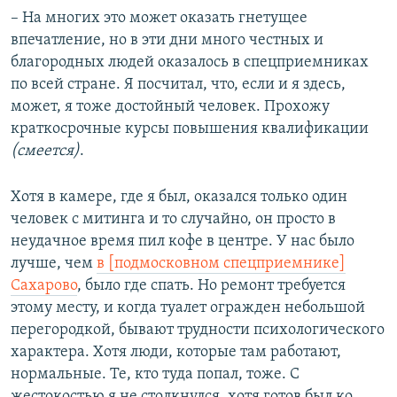
– На многих это может оказать гнетущее
впечатление, но в эти дни много честных и
благородных людей оказалось в спецприемниках
по всей стране. Я посчитал, что, если и я здесь,
может, я тоже достойный человек. Прохожу
краткосрочные курсы повышения квалификации
(смеется)
.
Хотя в камере, где я был, оказался только один
человек с митинга и то случайно, он просто в
неудачное время пил кофе в центре. У нас было
лучше, чем
в [подмосковном спецприемнике]
Сахарово
, было где спать. Но ремонт требуется
этому месту, и когда туалет огражден небольшой
перегородкой, бывают трудности психологического
характера. Хотя люди, которые там работают,
нормальные. Те, кто туда попал, тоже. С
жестокостью я не столкнулся, хотя готов был ко