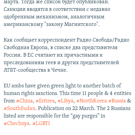
марта. Тогда же список будет опубликован.
Санкции вводятся в соответствии с недавно
одобренным механизмом, аналогичным
американскому "закону Магнитского".
Как сообщает корреспондент Радио Свобода/Радио
Свободная Европа, в списке два представителя
России. В ЕС считают их причастными к
преследованиям геев и других представителей
ЛГБТ-сообщества в Чечне.
EU ambs have given green light to another batch of
human rights sanctions. This time 11 people & 4 entities
from
#China
,
#Eritrea
,
#Libya
,
#NorthKorea
#Russia
&
#SouthSudan
. Publication on 22 March. The 2 Russians
listed are responsible for the “gay purges” in
#Chechnya
.
#LGBTI