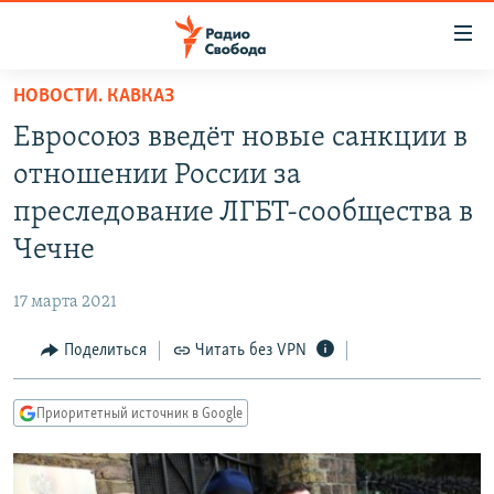
Ссылки
для
упрощенного
НОВОСТИ. КАВКАЗ
ПРОГРАММЫ
доступа
Евросоюз введёт новые санкции в
ПОДКАСТЫ
Вернуться
отношении России за
к
АВТОРСКИЕ ПРОЕКТЫ
преследование ЛГБТ-сообщества в
основному
ЦИТАТЫ СВОБОДЫ
содержанию
Чечне
Вернутся
МНЕНИЯ
к
17 марта 2021
КУЛЬТУРА
главной
Поделиться
Читать без VPN
навигации
IDEL.РЕАЛИИ
Вернутся
КАВКАЗ.РЕАЛИИ
к
Приоритетный источник в Google
СЕВЕР.РЕАЛИИ
поиску
СИБИРЬ.РЕАЛИИ