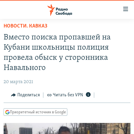
Ссылки
для
упрощенного
НОВОСТИ. КАВКАЗ
ПРОГРАММЫ
доступа
Вместо поиска пропавшей на
ПОДКАСТЫ
Вернуться
Кубани школьницы полиция
к
АВТОРСКИЕ ПРОЕКТЫ
провела обыск у сторонника
основному
ЦИТАТЫ СВОБОДЫ
содержанию
Навального
Вернутся
МНЕНИЯ
к
20 марта 2021
КУЛЬТУРА
главной
Поделиться
Читать без VPN
навигации
IDEL.РЕАЛИИ
Вернутся
КАВКАЗ.РЕАЛИИ
к
Приоритетный источник в Google
СЕВЕР.РЕАЛИИ
поиску
СИБИРЬ.РЕАЛИИ