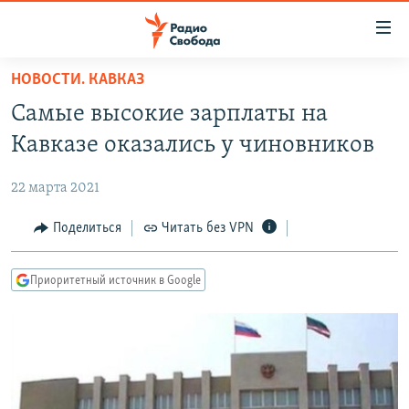
Ссылки
для
упрощенного
НОВОСТИ. КАВКАЗ
ПРОГРАММЫ
доступа
Самые высокие зарплаты на
ПОДКАСТЫ
Вернуться
Кавказе оказались у чиновников
к
АВТОРСКИЕ ПРОЕКТЫ
основному
22 марта 2021
ЦИТАТЫ СВОБОДЫ
содержанию
Вернутся
МНЕНИЯ
Поделиться
Читать без VPN
к
КУЛЬТУРА
главной
Приоритетный источник в Google
навигации
IDEL.РЕАЛИИ
Вернутся
КАВКАЗ.РЕАЛИИ
к
СЕВЕР.РЕАЛИИ
поиску
СИБИРЬ.РЕАЛИИ