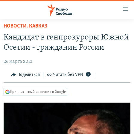
Ссылки
для
упрощенного
НОВОСТИ. КАВКАЗ
ПРОГРАММЫ
доступа
Кандидат в генпрокуроры Южной
ПОДКАСТЫ
Вернуться
Осетии - гражданин России
к
АВТОРСКИЕ ПРОЕКТЫ
основному
26 марта 2021
ЦИТАТЫ СВОБОДЫ
содержанию
Вернутся
МНЕНИЯ
Поделиться
Читать без VPN
к
КУЛЬТУРА
главной
Приоритетный источник в Google
навигации
IDEL.РЕАЛИИ
Вернутся
КАВКАЗ.РЕАЛИИ
к
СЕВЕР.РЕАЛИИ
поиску
СИБИРЬ.РЕАЛИИ