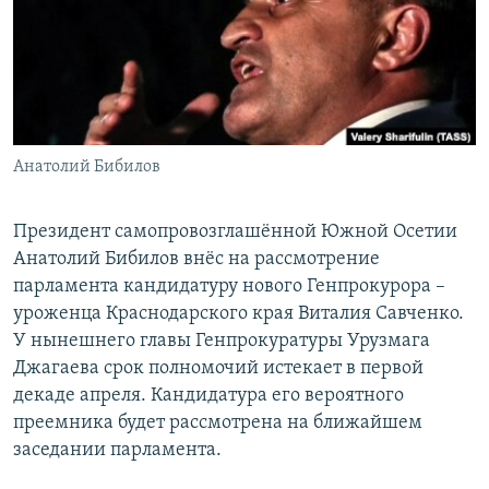
РАСПИСАНИЕ ВЕЩАНИЯ
ПОДПИШИТЕСЬ НА РАССЫЛКУ
СОЦИАЛЬНЫЕ СЕТИ
Анатолий Бибилов
Президент самопровозглашённой Южной Осетии
Анатолий Бибилов внёс на рассмотрение
Все сайты РСЕ/РС
парламента кандидатуру нового Генпрокурора –
уроженца Краснодарского края Виталия Савченко.
У нынешнего главы Генпрокуратуры Урузмага
Джагаева срок полномочий истекает в первой
декаде апреля. Кандидатура его вероятного
преемника будет рассмотрена на ближайшем
заседании парламента.