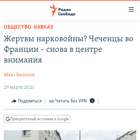
Ссылки
для
упрощенного
ОБЩЕСТВО. КАВКАЗ
ПРОГРАММЫ
доступа
Жертвы нарковойны? Чеченцы во
ПОДКАСТЫ
Вернуться
Франции – снова в центре
к
АВТОРСКИЕ ПРОЕКТЫ
внимания
основному
ЦИТАТЫ СВОБОДЫ
содержанию
Мааз Билалов
Вернутся
МНЕНИЯ
к
29 марта 2021
КУЛЬТУРА
главной
навигации
IDEL.РЕАЛИИ
Поделиться
Читать без VPN
Вернутся
КАВКАЗ.РЕАЛИИ
к
Приоритетный источник в Google
СЕВЕР.РЕАЛИИ
поиску
СИБИРЬ.РЕАЛИИ