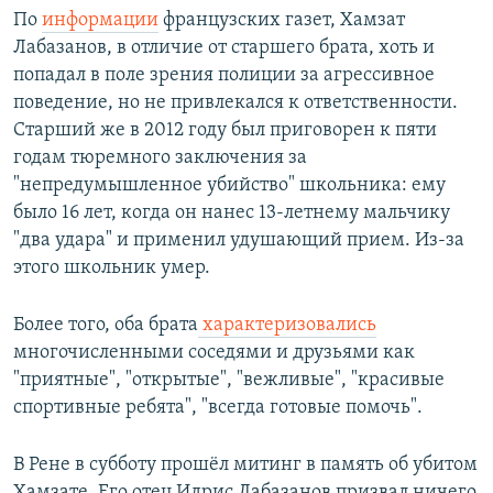
По
информации
французских газет, Хамзат
Лабазанов, в отличие от старшего брата, хоть и
попадал в поле зрения полиции за агрессивное
поведение, но не привлекался к ответственности.
Старший же в 2012 году был приговорен к пяти
годам тюремного заключения за
"непредумышленное убийство" школьника: ему
было 16 лет, когда он нанес 13-летнему мальчику
"два удара" и применил удушающий прием. Из-за
этого школьник умер.
Более того, оба брата
характеризовались
многочисленными соседями и друзьями как
"приятные", "открытые", "вежливые", "красивые
спортивные ребята", "всегда готовые помочь".
В Рене в субботу прошёл митинг в память об убитом
Хамзате. Его отец Идрис Лабазанов призвал ничего