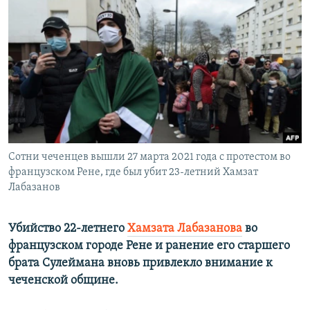
РАСПИСАНИЕ ВЕЩАНИЯ
ПОДПИШИТЕСЬ НА РАССЫЛКУ
СОЦИАЛЬНЫЕ СЕТИ
Сотни чеченцев вышли 27 марта 2021 года с протестом во
Все сайты РСЕ/РС
французском Рене, где был убит 23-летний Хамзат
Лабазанов
Убийство 22-летнего
Хамзата Лабазанова
во
французском городе Рене и ранение его старшего
брата Сулеймана вновь привлекло внимание к
чеченской общине.