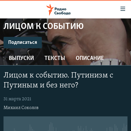
Ссылки
для
упрощенного
ЛИЦОМ К СОБЫТИЮ
ПРОГРАММЫ
доступа
ПОДКАСТЫ
Подписаться
Вернуться
к
ПОДПИСАТЬСЯ
АВТОРСКИЕ ПРОЕКТЫ
основному
ВЫПУСКИ
ТЕКСТЫ
ОПИСАНИЕ
ЦИТАТЫ СВОБОДЫ
содержанию
CastBox
Вернутся
МНЕНИЯ
Лицом к событию. Путинизм с
к
КУЛЬТУРА
Путиным и без него?
главной
Подписаться
навигации
IDEL.РЕАЛИИ
31 марта 2021
Вернутся
КАВКАЗ.РЕАЛИИ
Михаил Соколов
к
СЕВЕР.РЕАЛИИ
поиску
СИБИРЬ.РЕАЛИИ