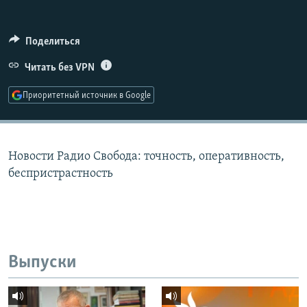
РАСПИСАНИЕ ВЕЩАНИЯ
ПОДПИШИТЕСЬ НА РАССЫЛКУ
Поделиться
Читать без VPN
СОЦИАЛЬНЫЕ СЕТИ
Приоритетный источник в Google
Новости Радио Свобода: точность, оперативность,
Все сайты РСЕ/РС
беспристрастность
Выпуски