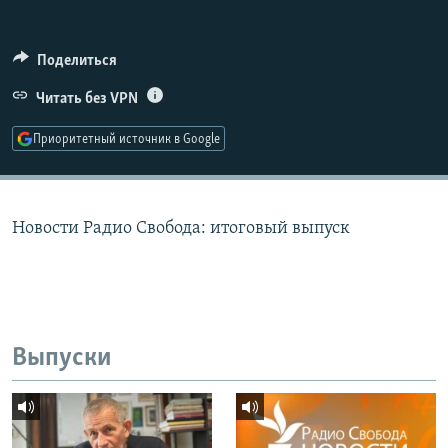
РАСПИСАНИЕ ВЕЩАНИЯ
ПОДПИШИТЕСЬ НА РАССЫЛКУ
Поделиться
Читать без VPN
СОЦИАЛЬНЫЕ СЕТИ
Приоритетный источник в Google
Новости Радио Свобода: итоговый выпуск
Все сайты РСЕ/РС
Выпуски