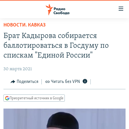
Ссылки
для
упрощенного
НОВОСТИ. КАВКАЗ
ПРОГРАММЫ
доступа
Брат Кадырова собирается
ПОДКАСТЫ
Вернуться
баллотироваться в Госдуму по
к
АВТОРСКИЕ ПРОЕКТЫ
спискам "Единой России"
основному
ЦИТАТЫ СВОБОДЫ
содержанию
30 марта 2021
Вернутся
МНЕНИЯ
к
Поделиться
Читать без VPN
КУЛЬТУРА
главной
навигации
IDEL.РЕАЛИИ
Приоритетный источник в Google
Вернутся
КАВКАЗ.РЕАЛИИ
к
СЕВЕР.РЕАЛИИ
поиску
СИБИРЬ.РЕАЛИИ