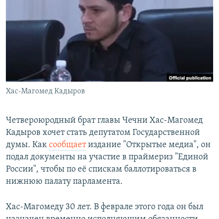
РАСПИСАНИЕ ВЕЩАНИЯ
ПОДПИШИТЕСЬ НА РАССЫЛКУ
СОЦИАЛЬНЫЕ СЕТИ
Хас-Магомед Кадыров
Все сайты РСЕ/РС
Четвероюродный брат главы Чечни Хас-Магомед
Кадыров хочет стать депутатом Государственной
думы. Как
сообщает
издание "Открытые медиа", он
подал документы на участие в праймериз "Единой
России", чтобы по её спискам баллотироваться в
нижнюю палату парламента.
Хас-Магомеду 30 лет. В феврале этого года он был