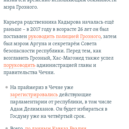
назначен временно исполняющим обязанности
мэра Грозного.
Карьера родственника Кадырова началась ещё
раньше – в 2017 году в возрасте 26 лет он был
поставлен
руководить полицией Грозного
, затем
был мэром Аргуна и секретарём Совета
безопасности республики. Перед тем, как
возглавить Грозный, Хас-Магомед также успел
поруководить
администрацией главы и
правительства Чечни.
На праймериз в Чечне уже
зарегистрировались
действующие
парламентарии от республики, в том числе
Адам Делимханов. Он будет избираться в
Госдуму уже на четвёртый срок.
Всего,
по данным Кавказ.Реалии
,