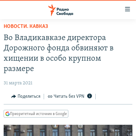
Ссылки
для
упрощенного
НОВОСТИ. КАВКАЗ
ПРОГРАММЫ
доступа
Во Владикавказе директора
ПОДКАСТЫ
Вернуться
Дорожного фонда обвиняют в
к
АВТОРСКИЕ ПРОЕКТЫ
хищении в особо крупном
основному
ЦИТАТЫ СВОБОДЫ
содержанию
размере
Вернутся
МНЕНИЯ
к
31 марта 2021
КУЛЬТУРА
главной
Поделиться
Читать без VPN
навигации
IDEL.РЕАЛИИ
Вернутся
КАВКАЗ.РЕАЛИИ
к
Приоритетный источник в Google
СЕВЕР.РЕАЛИИ
поиску
СИБИРЬ.РЕАЛИИ