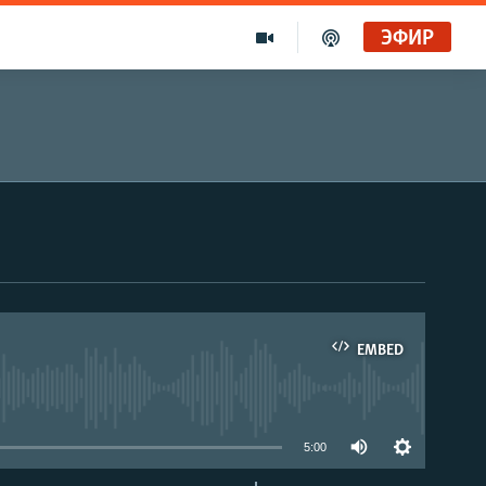
ЭФИР
EMBED
able
5:00