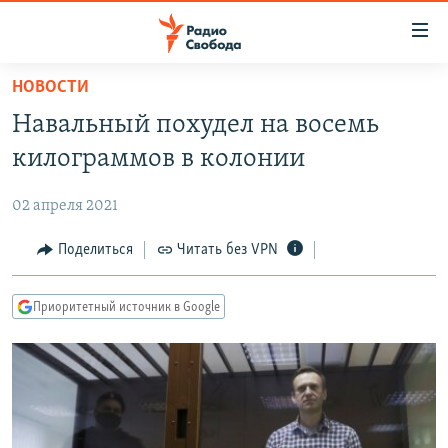
Ссылки
для
упрощенного
НОВОСТИ
ПРОГРАММЫ
доступа
Навальный похудел на восемь
ПОДКАСТЫ
Вернуться
килограммов в колонии
к
АВТОРСКИЕ ПРОЕКТЫ
основному
02 апреля 2021
ЦИТАТЫ СВОБОДЫ
содержанию
Вернутся
МНЕНИЯ
Поделиться
Читать без VPN
к
КУЛЬТУРА
главной
Приоритетный источник в Google
навигации
IDEL.РЕАЛИИ
Вернутся
КАВКАЗ.РЕАЛИИ
к
СЕВЕР.РЕАЛИИ
поиску
СИБИРЬ.РЕАЛИИ