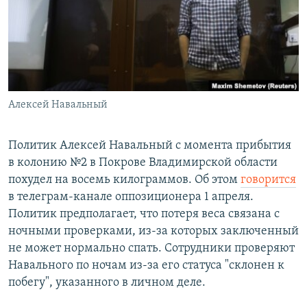
РАСПИСАНИЕ ВЕЩАНИЯ
ПОДПИШИТЕСЬ НА РАССЫЛКУ
СОЦИАЛЬНЫЕ СЕТИ
Алексей Навальный
Политик Алексей Навальный с момента прибытия
в колонию №2 в Покрове Владимирской области
Все сайты РСЕ/РС
похудел на восемь килограммов. Об этом
говорится
в телеграм-канале оппозиционера 1 апреля.
Политик предполагает, что потеря веса связана с
ночными проверками, из-за которых заключенный
не может нормально спать. Сотрудники проверяют
Навального по ночам из-за его статуса "склонен к
побегу", указанного в личном деле.