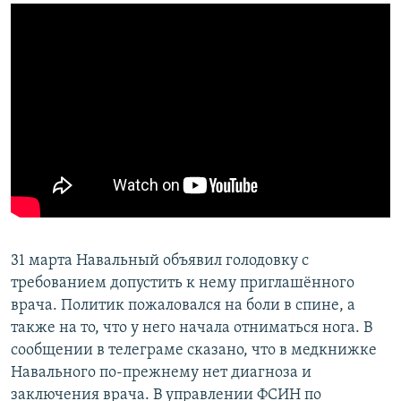
31 марта Навальный объявил голодовку с
требованием допустить к нему приглашённого
врача. Политик пожаловался на боли в спине, а
также на то, что у него начала отниматься нога. В
сообщении в телеграме сказано, что в медкнижке
Навального по-прежнему нет диагноза и
заключения врача. В управлении ФСИН по