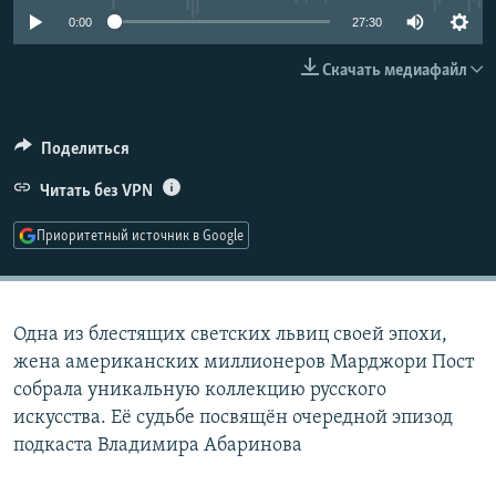
РАСПИСАНИЕ ВЕЩАНИЯ
0:00
27:30
ПОДПИШИТЕСЬ НА РАССЫЛКУ
Скачать медиафайл
СОЦИАЛЬНЫЕ СЕТИ
Поделиться
Читать без VPN
Приоритетный источник в Google
Все сайты РСЕ/РС
Одна из блестящих светских львиц своей эпохи,
жена американских миллионеров Марджори Пост
собрала уникальную коллекцию русского
искусства. Её судьбе посвящён очередной эпизод
подкаста Владимира Абаринова