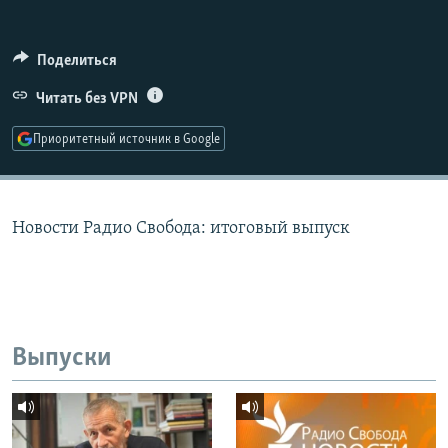
РАСПИСАНИЕ ВЕЩАНИЯ
ПОДПИШИТЕСЬ НА РАССЫЛКУ
Поделиться
Читать без VPN
СОЦИАЛЬНЫЕ СЕТИ
Приоритетный источник в Google
Новости Радио Свобода: итоговый выпуск
Все сайты РСЕ/РС
Выпуски