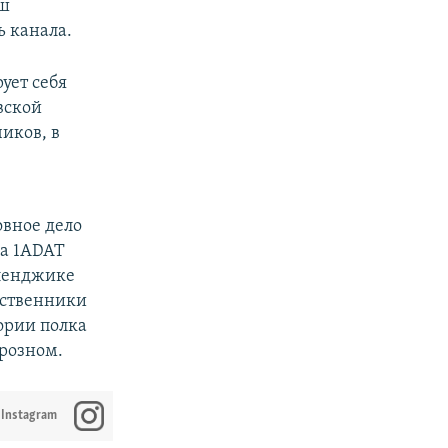
аш
 канала.
ует себя
вской
иков, в
вное дело
ла 1ADAT
еленджике
дственники
ории полка
розном.
 Instagram