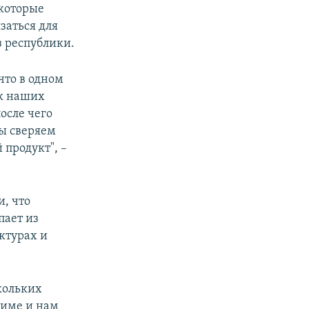
екоторые
заться для
 республики.
что в одном
ок наших
после чего
ы сверяем
продукт", –
, что
пает из
ктурах и
кольких
жиме и нам