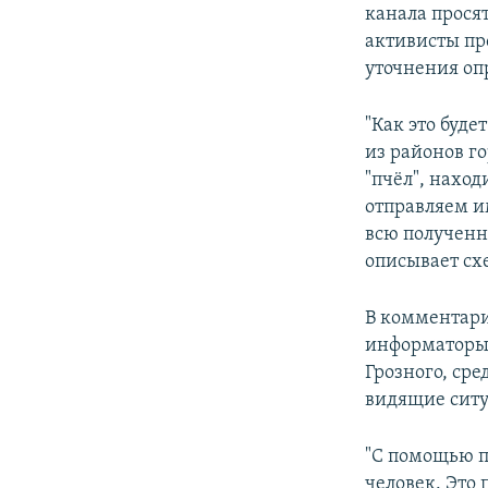
канала прося
активисты про
уточнения оп
"Как это буде
из районов г
"пчёл", наход
отправляем и
всю полученн
описывает сх
В комментари
информаторы 
Грозного, ср
видящие ситу
"С помощью п
человек. Это 