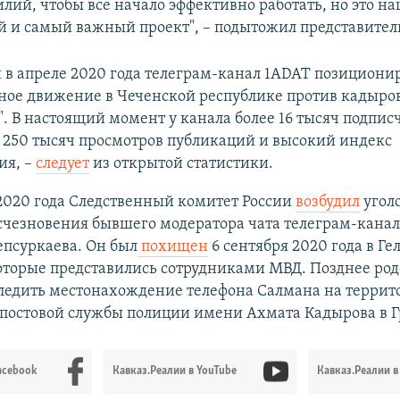
лий, чтобы все начало эффективно работать, но это н
 и самый важный проект", – подытожил представитель
в апреле 2020 года телеграм-канал 1ADAT позиционир
дное движение в Чеченской республике против кадыро
. В настоящий момент у канала более 16 тысяч подписч
 250 тысяч просмотров публикаций и высокий индекс
ия, –
следует
из открытой статистики.
2020 года Следственный комитет России
возбудил
уголо
счезновения бывшего модератора чата телеграм-кана
псуркаева. Он был
похищен
6 сентября 2020 года в Г
оторые представились сотрудниками МВД. Позднее ро
следить местонахождение телефона Салмана на террит
-постовой службы полиции имени Ахмата Кадырова в Г
acebook
Кавказ.Реалии в YouTube
Кавказ.Реалии в