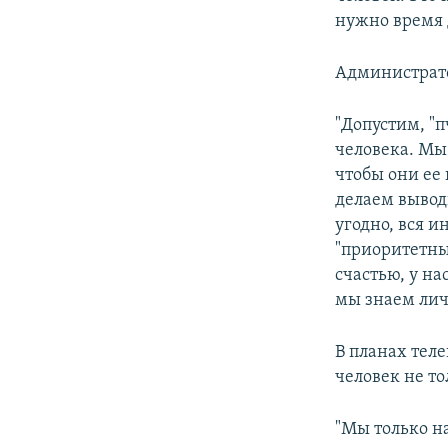
нужно время 
Администрато
"Допустим, "п
человека. Мы
чтобы они ее
делаем вывод
угодно, вся 
"приоритетны
счастью, у н
мы знаем лич
В планах тел
человек не то
"Мы только н