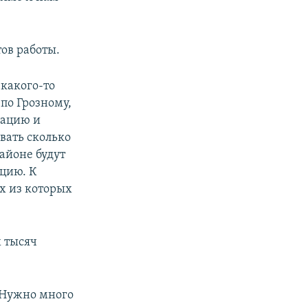
ов работы.
 какого-то
по Грозному,
мацию и
вать сколько
айоне будут
цию. К
х из которых
х тысяч
. Нужно много