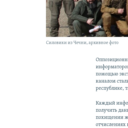
Силовики из Чечни, архивное фото
Оппозиционны
информаторов
помощью экст
каналом стал
республике, т
Каждый инфор
получить дан
похищении жи
отчислениях 