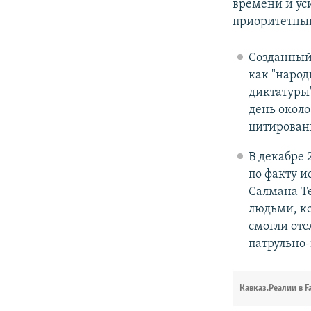
времени и уси
приоритетный
Созданный 
как "наро
диктатуры"
день около
цитирован
В декабре 
по факту и
Салмана Те
людьми, к
смогли от
патрульно
Кавказ.Реалии в F