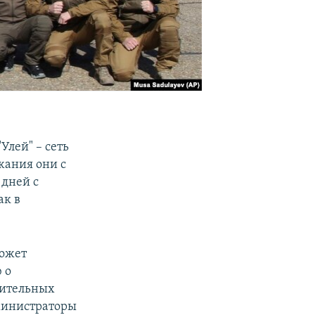
Улей" – сеть
жания они с
 дней с
ак в
может
 о
дительных
министраторы