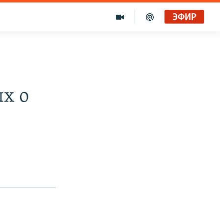
ЭФИР
х о