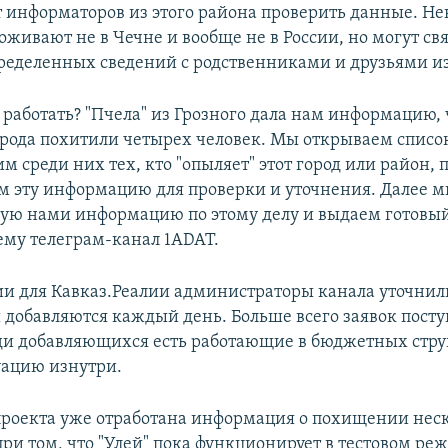
т информаторов из этого района проверить данные. Н
живают не в Чечне и вообще не в России, но могут свя
ределенных сведений с родственниками и друзьями из
т работать? "Пчела" из Грозного дала нам информацию, 
орода похитили четырех человек. Мы открываем спис
им среди них тех, кто "опыляет" этот город или район, 
м эту информацию для проверки и уточнения. Далее м
ую нами информацию по этому делу и выдаем готовый 
ему телеграм-канал 1ADAT.
и для Кавказ.Реалии администраторы канала уточнили
добавляются каждый день. Больше всего заявок посту
еди добавляющихся есть работающие в бюджетных стру
ацию изнутри.
роекта уже отработана информация о похищении нес
при том, что "Улей" пока функционирует в тестовом ре