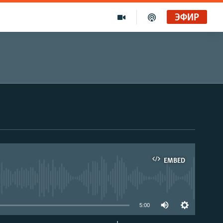
ЭФИР
EMBED
able
5:00