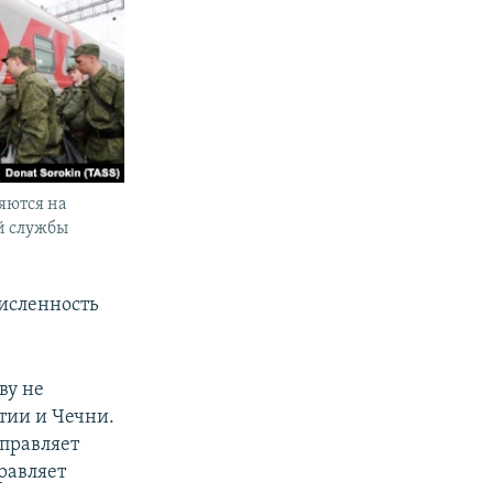
яются на
й службы
численность
ву не
тии и Чечни.
правляет
правляет