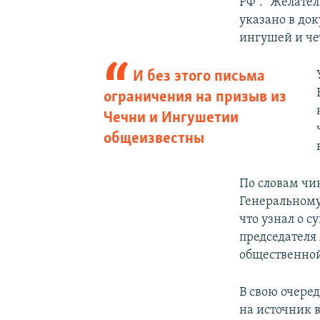
РФ". "Желате
указано в док
ингушей и че
И без этого письма
ограничения на призыв из
Чечни и Ингушетии
общеизвестны
По словам чи
Генеральному
что узнал о 
председателя
общественной
В свою очере
на источник 