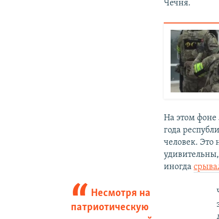
Чечня.
На этом фон
года республ
человек. Это 
удивительны, 
иногда
срыва
Несмотря на
патриотическую