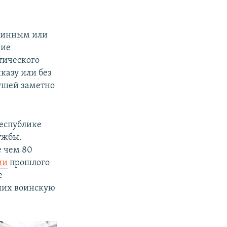
длинным или
ние
тического
казу или без
ушей заметно
республике
ужбы.
е чем 80
ии
прошлого
е
ших воинскую