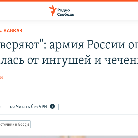
. КАВКАЗ
оверяют": армия России о
алась от ингушей и чечен
ти
ся
Читать без VPN
сточник в Google