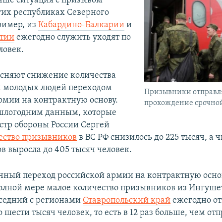
чше ситуация с призывом
угих республиках Северного
ример, из
Кабардино-Балкарии
и
етии
ежегодно служить уходят по
ловек.
сняют снижение количества
 молодых людей переходом
Призывники отправл
рмии на контрактную основу.
прохождение срочно
шлогодним данным, которые
стр обороны России Сергей
ество призывников
в ВС РФ снизилось до 225 тысяч, а 
в выросла до 405 тысяч человек.
чный переход российской армии на контрактную осно
полной мере малое количество призывников из Ингуше
седний с регионами
Ставропольский край
ежегодно от
 шести тысяч человек, то есть в 12 раз больше, чем от