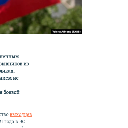
чиненным
зывников из
ликах.
анием не
я боевой
ство
выходцев
 года в ВС