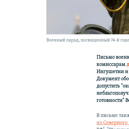
Военный парад, посвященный 74-й год
Письмо военк
комиссарам
Ингушетии и 
Документ обо
допустить "о
неблагополуч
готовности" 
В письме так
из Северного