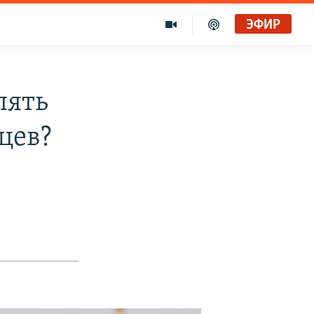
ЭФИР
пять
цев?