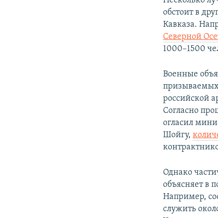
Несколько лу
обстоит в др
Кавказа. Нап
Северной Ос
1000–1500 че
Военные объя
призываемых
российской а
Согласно про
огласил мини
Шойгу,
колич
контрактнико
Однако части
объясняет в 
Например, со
служить около