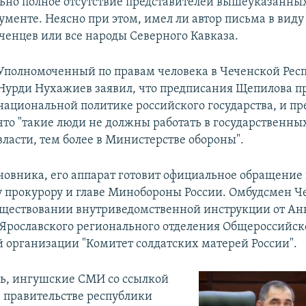
льно полное отсутствие представителей вышеуказанных
ументе. Неясно при этом, имел ли автор письма в виду
ченцев или все народы Северного Кавказа.
Уполномоченный по правам человека в Чеченской Рес
Нурди Нухажиев заявил, что предписания Щепилова п
национальной политике российского государства, и п
что "такие люди не должны работать в государственны
власти, тем более в Министерстве обороны".
новника, его аппарат готовит официальное обращение
 прокурору и главе Минобороны России. Омбудсмен Ч
существовании внутриведомственной инструкции от Ан
 Ярославского регионального отделения Общероссийск
 организации "Комитет солдатских матерей России".
дь, ингушские СМИ со ссылкой
в правительстве республики