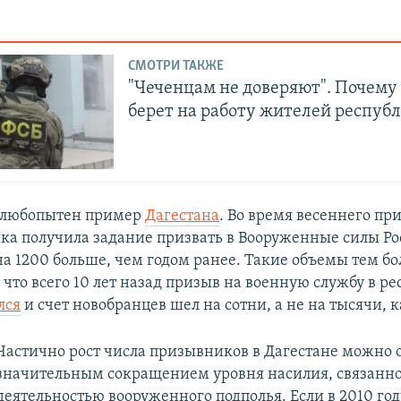
СМОТРИ ТАКЖЕ
"Чеченцам не доверяют". Почему
берет на работу жителей респуб
е любопытен пример
Дагестана
. Во время весеннего пр
ика получила задание призвать в Вооруженные силы Р
на 1200 больше, чем годом ранее. Такие объемы тем бо
что всего 10 лет назад призыв на военную службу в р
лся
и счет новобранцев шел на сотни, а не на тысячи, к
Частично рост числа призывников в Дагестане можно 
значительным сокращением уровня насилия, связанно
деятельностью вооруженного подполья. Если в 2010 год