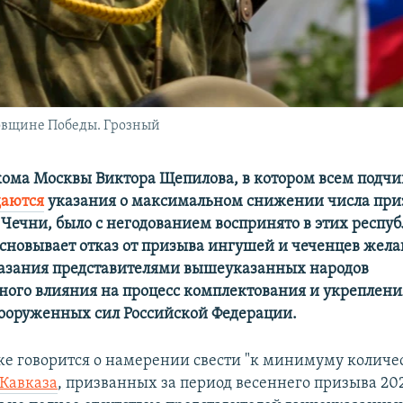
овщине Победы. Грозный
ома Москвы Виктора Щепилова, в котором всем под
даются
указания о максимальном снижении числа при
Чечни, было с негодованием воспринято в этих респуб
сновывает отказ от призыва ингушей и чеченцев жел
казания представителями вышеуказанных народов
ного влияния на процесс комплектования и укреплени
Вооруженных сил Российской Федерации.
же говорится о намерении свести "к минимуму количе
 Кавказа
,
призванных за период весеннего призыва 2021