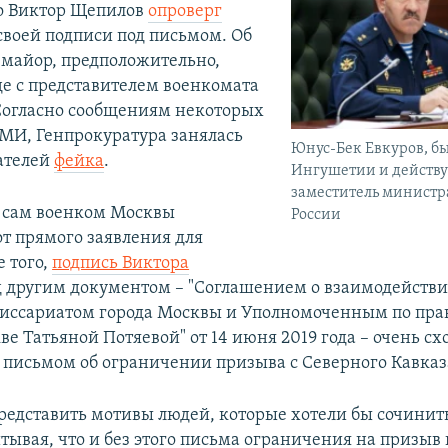
о Виктор Щепилов
опроверг
своей подписи под письмом. Об
-майор, предположительно,
де с представителем военкомата
Согласно сообщениям некоторых
МИ, Генпрокуратура занялась
Юнус-Бек Евкуров, б
ателей
фейка
.
Ингушетии и дейст
заместитель министр
 сам военком Москвы
России
от прямого заявления для
 того,
подпись Виктора
 другим документом – "Соглашением о взаимодейств
ссариатом города Москвы и Уполномоченным по пра
ве Татьяной Потяевой" от 14 июня 2019 года – очень сх
 письмом об ограничении призыва с Северного Кавказ
представить мотивы людей, которые хотели бы сочинит
тывая, что и без этого письма ограничения на призыв