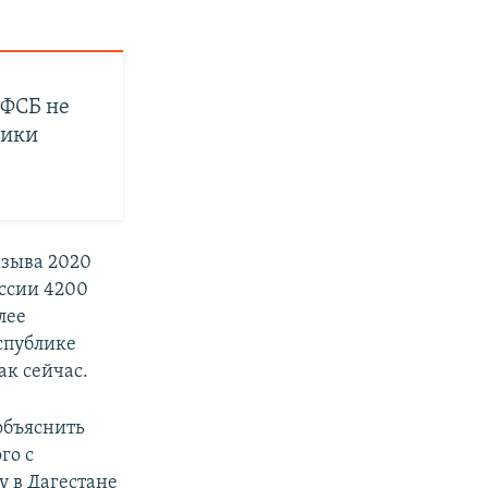
 ФСБ не
лики
изыва 2020
оссии 4200
лее
еспублике
ак сейчас.
объяснить
го с
у в Дагестане