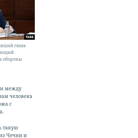
ывший глава
вующий
а обороны
ии между
вам человека
ожа с
а.
ь такую
 из Чечни и