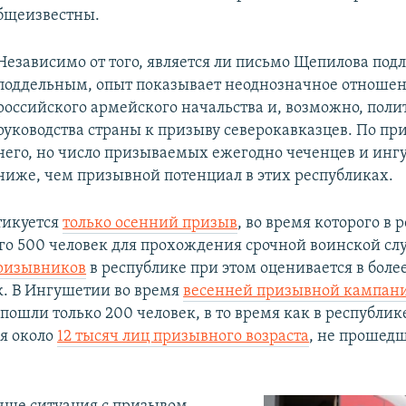
бщеизвестны.
Независимо от того, является ли письмо Щепилова по
поддельным, опыт показывает неоднозначное отноше
российского армейского начальства и, возможно, поли
руководства страны к призыву северокавказцев. По при
него, но число призываемых ежегодно чеченцев и инг
ниже, чем призывной потенциал в этих республиках.
тикуется
только осенний призыв
, во время которого в 
го 500 человек для прохождения срочной воинской сл
призывников
в республике при этом оценивается в боле
к. В Ингушетии во время
весенней призывной кампан
пошли только 200 человек, в то время как в республик
я около
12 тысяч лиц призывного возраста
, не прошед