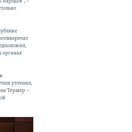
 народов", –
 только
публике
ротиворечат
редположил,
х органах
 к
ечни уточнил,
ны Термер –
ой