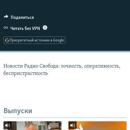
РАСПИСАНИЕ ВЕЩАНИЯ
ПОДПИШИТЕСЬ НА РАССЫЛКУ
Поделиться
Читать без VPN
СОЦИАЛЬНЫЕ СЕТИ
Приоритетный источник в Google
Новости Радио Свобода: точность, оперативность,
Все сайты РСЕ/РС
беспристрастность
Выпуски