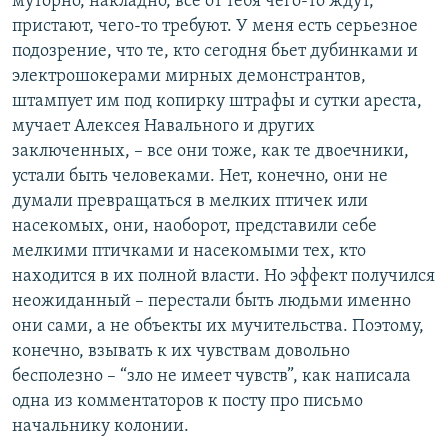
муторно, накладно, все от тебя чего-то ждут,
пристают, чего-то требуют. У меня есть серьезное
подозрение, что те, кто сегодня бьет дубинками и
электрошокерами мирных демонстрантов,
штампует им под копирку штрафы и сутки ареста,
мучает Алексея Навального и других
заключенных, – все они тоже, как те двоечники,
устали быть человеками. Нет, конечно, они не
думали превращаться в мелких птичек или
насекомых, они, наоборот, представили себе
мелкими птичками и насекомыми тех, кто
находится в их полной власти. Но эффект получился
неожиданный – перестали быть людьми именно
они сами, а не объекты их мучительства. Поэтому,
конечно, взывать к их чувствам довольно
бесполезно – “зло не имеет чувств”, как написала
одна из комментаторов к посту про письмо
начальнику колонии.