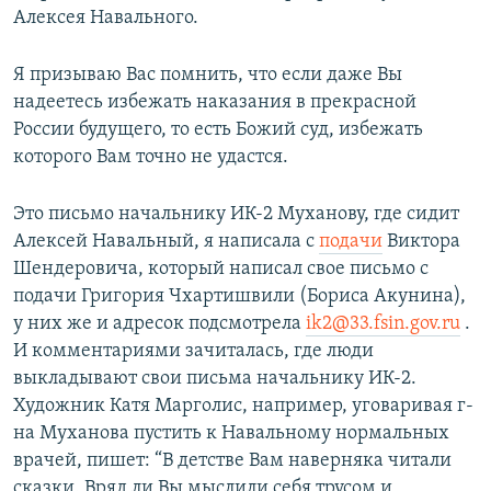
Алексея Навального.
Я призываю Вас помнить, что если даже Вы
надеетесь избежать наказания в прекрасной
России будущего, то есть Божий суд, избежать
которого Вам точно не удастся.
Это письмо начальнику ИК-2 Муханову, где сидит
Алексей Навальный, я написала с
подачи
Виктора
Шендеровича, который написал свое письмо с
подачи Григория Чхартишвили (Бориса Акунина),
у них же и адресок подсмотрела
ik2@33.fsin.gov.ru
.
И комментариями зачиталась, где люди
выкладывают свои письма начальнику ИК-2.
Художник Катя Марголис, например, уговаривая г-
на Муханова пустить к Навальному нормальных
врачей, пишет: “В детстве Вам наверняка читали
сказки. Вряд ли Вы мыслили себя трусом и