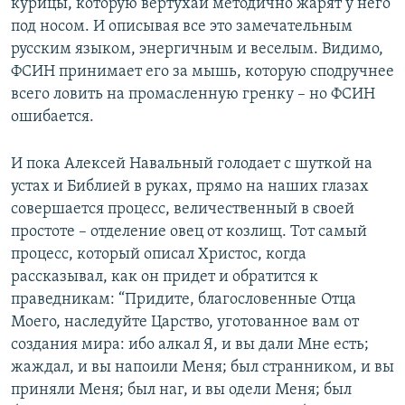
курицы, которую вертухаи методично жарят у него
под носом. И описывая все это замечательным
русским языком, энергичным и веселым. Видимо,
ФСИН принимает его за мышь, которую сподручнее
всего ловить на промасленную гренку – но ФСИН
ошибается.
И пока Алексей Навальный голодает с шуткой на
устах и Библией в руках, прямо на наших глазах
совершается процесс, величественный в своей
простоте – отделение овец от козлищ. Тот самый
процесс, который описал Христос, когда
рассказывал, как он придет и обратится к
праведникам: “Придите, благословенные Отца
Моего, наследуйте Царство, уготованное вам от
создания мира: ибо алкал Я, и вы дали Мне есть;
жаждал, и вы напоили Меня; был странником, и вы
приняли Меня; был наг, и вы одели Меня; был