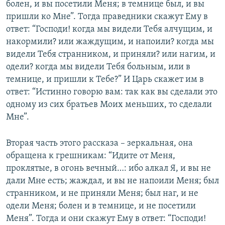
болен, и вы посетили Меня; в темнице был, и вы
пришли ко Мне”. Тогда праведники скажут Ему в
ответ: “Господи! когда мы видели Тебя алчущим, и
накормили? или жаждущим, и напоили? когда мы
видели Тебя странником, и приняли? или нагим, и
одели? когда мы видели Тебя больным, или в
темнице, и пришли к Тебе?” И Царь скажет им в
ответ: “Истинно говорю вам: так как вы сделали это
одному из сих братьев Моих меньших, то сделали
Мне”.
Вторая часть этого рассказа – зеркальная, она
обращена к грешникам: “Идите от Меня,
проклятые, в огонь вечный…: ибо алкал Я, и вы не
дали Мне есть; жаждал, и вы не напоили Меня; был
странником, и не приняли Меня; был наг, и не
одели Меня; болен и в темнице, и не посетили
Меня”. Тогда и они скажут Ему в ответ: “Господи!