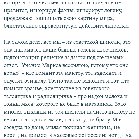
которым этот человек по какой-то причине не
нравится, игнорируя факты, игнорируя логику,
продолжают защищать свою картину мира,
блистательно опровергнутую действительностью.
На самом деле, все мы – из советской шинели, это
она накрывает наши бедные головы двоечников,
подгоняющих решение задачки под желаемый
ответ. “Учение Маркса всесильно, потому что оно
верно” – кто помнит эту мантру, тот вздохнет и
опустит очи долу. Точно так же вздохнет и тот, кто
помнит вранье, хлеставшее из советского
телеящика и радиоящичка – про надои молока и
тонны мяса, которого не было в магазинах. Зато
многие выходцы из той шинели начисто никому не
верят: ни родной маме, ни свату, ни брату. Моя
соседка по даче, милая пожилая женщина, не
верит, например, в массовые репрессии: нет дыма