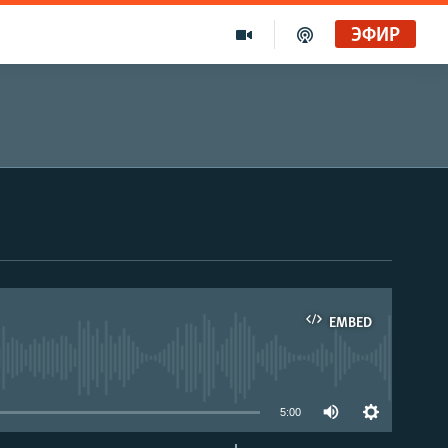
ЭФИР
EMBED
able
5:00