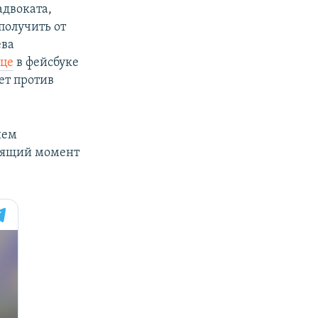
адвоката,
получить от
ева
це
в фейсбуке
ет против
ием
тоящий момент