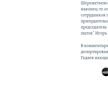
Шереметьево 
наконец-то ос
сотрудников 
принудительн
председатель
пыток" Игорь
В комментари
депортирован
Гадаев находи