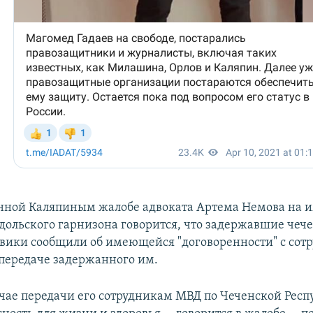
нной Каляпиным жалобе адвоката Артема Немова на и
дольского гарнизона говорится, что задержавшие чеч
вики сообщили об имеющейся "договоренности" с сот
передаче задержанного им.
лучае передачи его сотрудникам МВД по Чеченской Рес