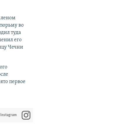
членом
тюрьму во
одил туда
менил его
нцу Чечни
ого
осле
ято первое
 Instagram