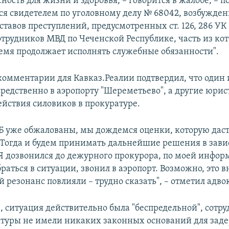
ность для жизни и здоровья, – говорится в жалобе, – п
тся свидетелем по уголовному делу № 68042, возбужде
тавов преступлений, предусмотренных ст. 126, 286 УК 
трудников МВД по Чеченской Республике, часть из ко
емя продолжает исполнять служебные обязанности".
комментарии для Кавказ.Реалии подтвердил, что один 
средственно в аэропорту "Шереметьево", а другие юри
ействия силовиков в прокуратуре.
Б уже обжалованы, мы дождемся оценки, которую дас
 Тогда и будем принимать дальнейшие решения в зави
 Я дозвонился до дежурного прокурора, по моей инфор
раться в ситуации, звонил в аэропорт. Возможно, это
резонанс повлияли – трудно сказать", – отметил адвок
е, ситуация действительно была "беспредельной", сотр
ктуры не имели никаких законных оснований для зад