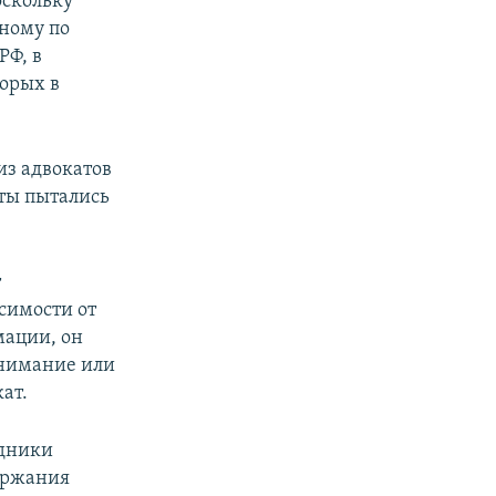
оскольку
нному по
РФ, в
торых в
из адвокатов
сты пытались
т
симости от
мации, он
 внимание или
ат.
удники
ержания