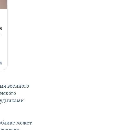
мя военного
енского
рудниками
публике может