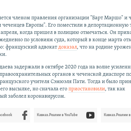
яется членом правления организации "Барт Маршо" и 
 чеченцев Европы". Его поместили в депортационную 
апреля, когда пришел в полицию отмечаться. Он прих
ежедневно по условиям суда, который в конце марта от
ю: французский адвокат
доказал
, что на родине уроже
ки.
адаева задержали в октябре 2020 года на волне усиленн
правоохранительных органов к чеченской диаспоре п
ранцузского учителя Сэмюэля Пати. Тогда и было прин
его высылке, но сначала его
приостановили
, так как
ый заболел коронавирусом.
acebook
Кавказ.Реалии в YouTube
Кавказ.Реалии в