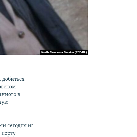
 добиться
овском
анного в
нную
ый сегодня из
 порту