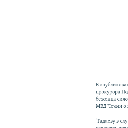
В опубликова
прокурора По
беженца сило
МВД Чечни о 
"Гадаеву в с