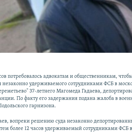
сов потребовалось адвокатам и общественникам, чтобы
 незаконно удерживаемого сотрудниками ФСБ в моск
ереметьево" 37-летнего Магомеда Гадаева, депортиров
анции. По факту его задержания подана жалоба в вое
Подольского гарнизона.
аев, вопреки решению суда незаконно депортированн
атем более 12 часов удерживаемый сотрудниками ФСБ в