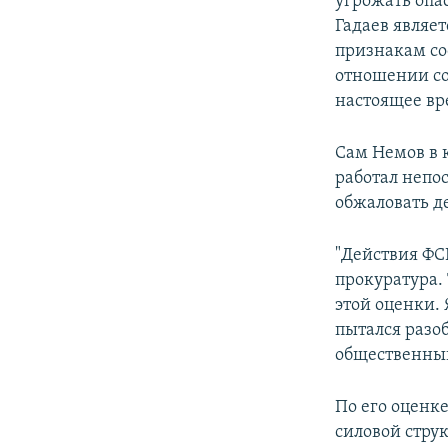
угрожать опас
Гадаев являе
признакам сос
отношении со
настоящее вр
Сам Немов в 
работал непо
обжаловать д
"Действия ФС
прокуратура.
этой оценки.
пытался разоб
общественный 
По его оценк
силовой стру