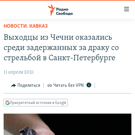
Ссылки
для
упрощенного
НОВОСТИ. КАВКАЗ
ПРОГРАММЫ
доступа
Выходцы из Чечни оказались
ПОДКАСТЫ
Вернуться
среди задержанных за драку со
к
АВТОРСКИЕ ПРОЕКТЫ
стрельбой в Санкт-Петербурге
основному
ЦИТАТЫ СВОБОДЫ
содержанию
11 апреля 2021
Вернутся
МНЕНИЯ
к
Поделиться
Читать без VPN
КУЛЬТУРА
главной
навигации
IDEL.РЕАЛИИ
Приоритетный источник в Google
Вернутся
КАВКАЗ.РЕАЛИИ
к
СЕВЕР.РЕАЛИИ
поиску
СИБИРЬ.РЕАЛИИ