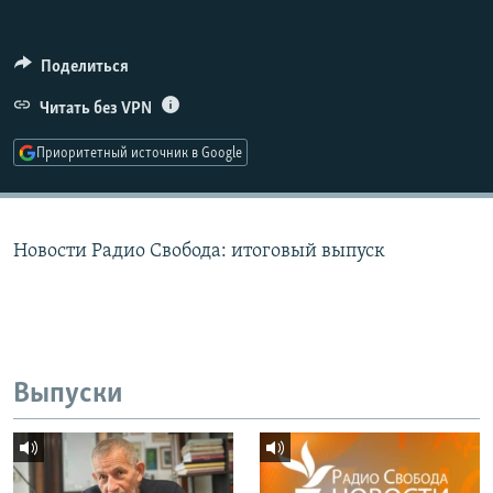
РАСПИСАНИЕ ВЕЩАНИЯ
ПОДПИШИТЕСЬ НА РАССЫЛКУ
Поделиться
Читать без VPN
СОЦИАЛЬНЫЕ СЕТИ
Приоритетный источник в Google
Новости Радио Свобода: итоговый выпуск
Все сайты РСЕ/РС
Выпуски