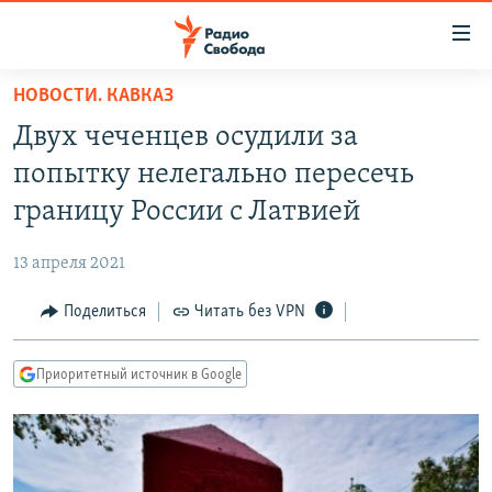
Ссылки
для
упрощенного
НОВОСТИ. КАВКАЗ
ПРОГРАММЫ
доступа
Двух чеченцев осудили за
ПОДКАСТЫ
Вернуться
попытку нелегально пересечь
к
АВТОРСКИЕ ПРОЕКТЫ
границу России с Латвией
основному
ЦИТАТЫ СВОБОДЫ
содержанию
13 апреля 2021
Вернутся
МНЕНИЯ
к
Поделиться
Читать без VPN
КУЛЬТУРА
главной
навигации
IDEL.РЕАЛИИ
Приоритетный источник в Google
Вернутся
КАВКАЗ.РЕАЛИИ
к
СЕВЕР.РЕАЛИИ
поиску
СИБИРЬ.РЕАЛИИ