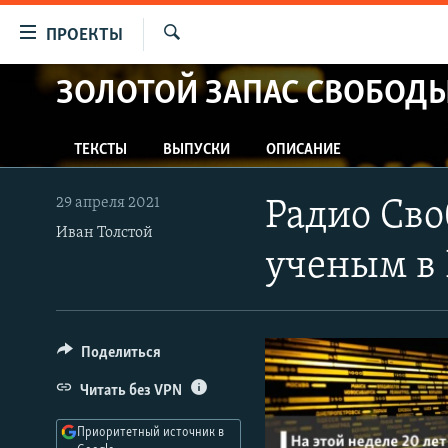
Ссылки
ПРОЕКТЫ
для
Искать
упрощенного
ЗОЛОТОЙ ЗАПАС СВОБОД
ПРОГРАММЫ
доступа
ПОДКАСТЫ
Вернуться
ТЕКСТЫ
ВЫПУСКИ
ОПИСАНИЕ
АВТОРСКИЕ ПРОЕКТЫ
к
основному
ЦИТАТЫ СВОБОДЫ
29 апреля 2021
Радио Сво
содержанию
МНЕНИЯ
Иван Толстой
Вернутся
ученым в 
КУЛЬТУРА
к
главной
IDEL.РЕАЛИИ
навигации
КАВКАЗ.РЕАЛИИ
Вернутся
Поделиться
к
СЕВЕР.РЕАЛИИ
Читать без VPN
поиску
СИБИРЬ.РЕАЛИИ
Приоритетный источник в