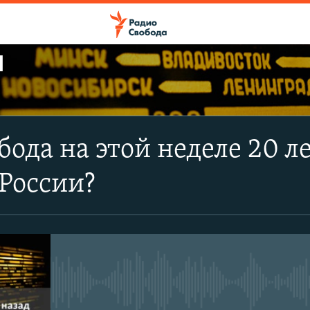
Ы
ПОДПИСАТЬСЯ
бода на этой неделе 20 ле
Apple Podcasts
России?
CastBox
Подписаться
No media source currently avail