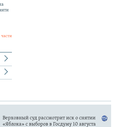
на
мяти
 части