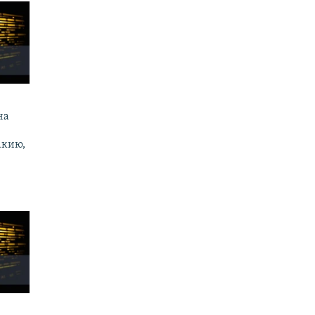
на
акию,