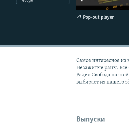
РАСПИСАНИЕ ВЕЩАНИЯ
Google
ПОДПИШИТЕСЬ НА РАССЫЛКУ
Pop-out player
Самое интересное из 
Незажитые раны. Все 
Радио Свобода на этой
выбирает из нашего э
Выпуски