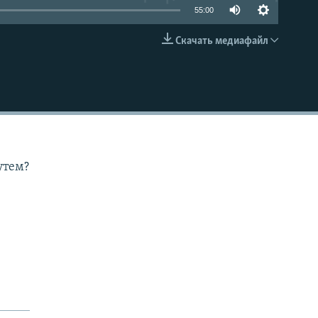
55:00
Скачать медиафайл
EMBED
утем?