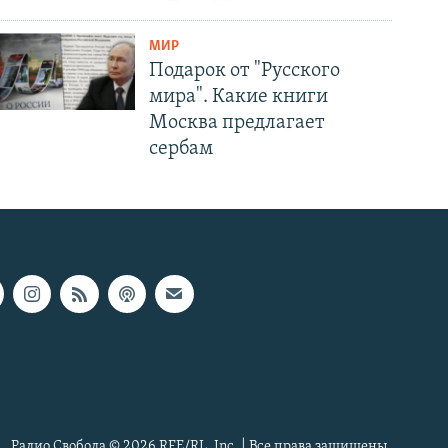
МИР
Подарок от "Русского
мира". Какие книги
Москва предлагает
сербам
Радио Свобода © 2026 RFE/RL, Inc. | Все права защищены.